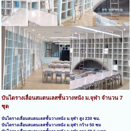
บันไดรางเลื่อนสแตนเลสชั้นวางหนัง ม.จุฬา จำนวน 7
ชุด
บันไดรางเลื่อนสแตนเลสชั้นวางหนัง ม.จุฬา สูง 230 ซม.
บันไดรางเลื่อนสแตนเลสชั้นวางหนัง ม.จุฬา กว้าง 50 ซม