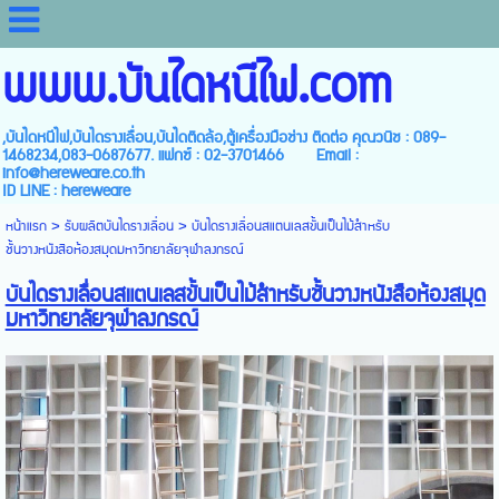
www.บันไดหนีไฟ.com
,บันไดหนีไฟ,บันไดรางเลื่อน,บันไดติดล้อ,ตู้เครื่องมือช่าง ติดต่อ คุณวนิช : 089-
1468234,083-0687677. แฟกซ์ : 02-3701466 Email :
info@hereweare.co.th
ID LINE : hereweare
หน้าแรก
>
รับผลิตบันไดรางเลื่อน
>
บันไดรางเลื่อนสแตนเลสขั้นเป็นไม้สำหรับ
ชั้นวางหนังสือห้องสมุดมหาวิทยาลัยจุฬาลงกรณ์
บันไดรางเลื่อนสแตนเลสขั้นเป็นไม้สำหรับชั้นวางหนังสือห้องสมุด
มหาวิทยาลัยจุฬาลงกรณ์