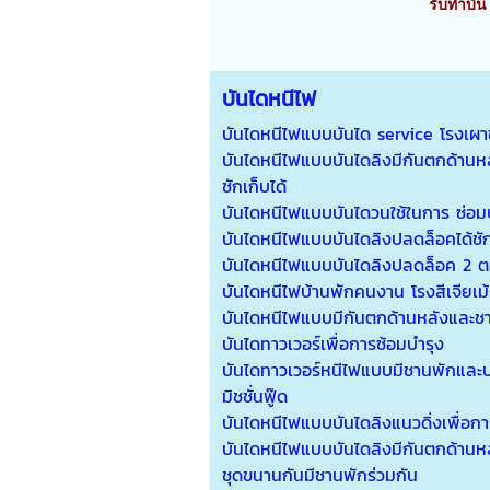
รับทำบัน
บันไดหนีไฟ
บันไดหนีไฟแบบบันได service โรงเผา
บันไดหนีไฟแบบบันไดลิงมีกันตกด้านห
ชักเก็บได้
บันไดหนีไฟแบบบันไดวนใช้ในการ ซ่อมบ
บันไดหนีไฟแบบบันไดลิงปลดล็อคได้ชัก
บันไดหนีไฟแบบบันไดลิงปลดล็อค 2 ต
บันไดหนีไฟบ้านพักคนงาน โรงสีเจียเม้
บันไดหนีไฟแบบมีกันตกด้านหลังและชา
บันไดทาวเวอร์เพื่อการซ้อมบำรุง
บันไดทาวเวอร์หนีไฟแบบมีชานพักและปร
มิชชั่นฟู๊ด
บันไดหนีไฟแบบบันไดลิงแนวดิ่งเพื่อก
บันไดหนีไฟแบบบันไดลิงมีกันตกด้านห
ชุดขนานกันมีชานพักร่วมกัน