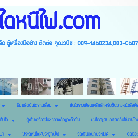
ไดหนีไฟ.com
ดติดล้อ,ตู้เครื่องมือช่าง ติดต่อ คุณวนิช : 089-1468234,08
hereweare.co.th ID LINE :
รับผลิตบันไดรางเลื่อน
บันไดรางเลื่อนเหล็กสำหรับชั้นวางหนังสือห้
็บได้
ตู้เก็บเครื่องมือช่างติดล้อและตั้งพื้น
บันไดสแตนเลสติดล้อใช้งานโกด
ฟ้า
ประตูหนีไฟ/ประตูทนไฟ
รถเข็นอเนกประสงค์
ติดต่อ