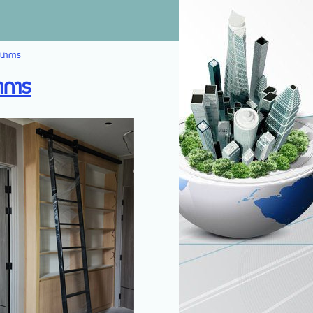
ัฒนาการ
นาการ