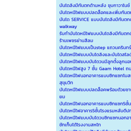
บันไดลิงมีกันตกด้านหลัง ชุบกาวาไนซ์
บันไดหนีไฟแบบปลดล็อคและเพิ่มกันต
บันได SERVICE แบบบันไดลิงมีกันตกด
walkway
รับทำบันไดหนีไฟแบบบันไดลิงมีกันตก
ร้านเพชรย่านสีลม
บันไดหนีไฟแบบเป็นstep แถวนครินทร
บันไดหนีไฟแบบบันไดลิงและบันไดสไลด์
บันไดหนีไฟแบบบันไดวนมีลูกตั้งลูก
บันไดหนีไฟสูง 7 ชั้น Gaam Hotel ถน
บันไดหนีไฟนอกอาคารแบบซิกแซกโบสถ์
สุขุมวิท
บันไดหนีไฟแบบปลดล็อคพร้อมด้วยชาน
ยม
บันไดหนีไฟนอกอาคารแบบซิกแซก5ชั้
บันไดหนีไฟอาคาร5ชั้นโรงแรมหลับดีปท
บันไดหนีไฟแบบบันไดวนซิกแซกนอกอา
ชักเก็บได้โรงงานสหไท