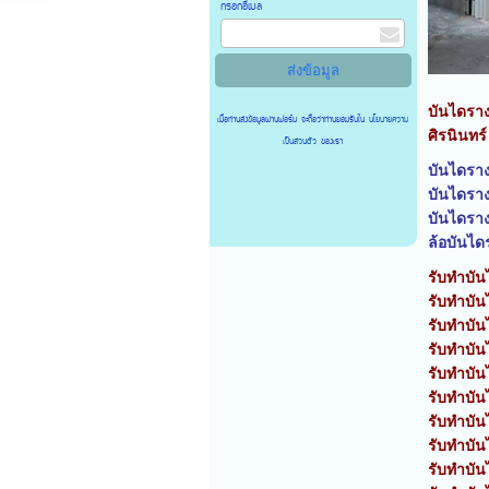
กรอกอีเมล
บันไดราง
เมื่อท่านส่งข้อมูลผ่านฟอร์ม จะถือว่าท่านยอมรับใน
นโยบายความ
ศิรนินทร
เป็นส่วนตัว
ของเรา
บันไดราง
บันไดราง
บันไดรางเ
ล้อบันได
รับทำบัน
รับทำบัน
รับทำบัน
รับทำบัน
รับทำบัน
รับทำบัน
รับทำบัน
รับทำบัน
รับทำบัน