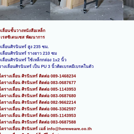
เลื่อนชั้นวางหนังสือเหล็ก
์ เรสซิเดนเซส พัฒนาการ
เลื่อนศิรนินทร์ สูง 235 ซม.
เลื่อนศิรนินทร์ รางยาว 210 ซม
ลื่อนศิรนินทร์ ใช้เหล็กกล่อง 1x2 นิ้ว
รางเลื่อนศิรนินทร์ เป็น PU 3 นิ้วติดเบรคมีเบรคในตัว
ไดรางเลื่อน ศิรนินทร์ ติดต่อ 089-1468234
ไดรางเลื่อน ศิรนินทร์ ติดต่อ 083-0687677
ไดรางเลื่อน ศิรนินทร์ ติดต่อ 085-1143953
ไดรางเลื่อน ศิรนินทร์ ติดต่อ 083-0687680
ไดรางเลื่อน ศิรนินทร์ ติดต่อ 082-9662214
ไดรางเลื่อน ศิรนินทร์ ติดต่อ 086-3362597
ไดรางเลื่อน ศิรนินทร์ ติดต่อ 085-1143953
ไดรางเลื่อน ศิรนินทร์ ติดต่อ 083-0687588
ไดรางเลื่อน ศิรนินทร์ เมล์ info@hereweare.co.th