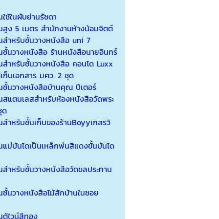
นใช้ในผับย่านรัชดา
อนสูง 5 เมตร สำนักงานห้างน้อมจิตต์
อนสำหรับชั้นวางหนังสือ uni 7
นชั้นวางหนังสือ ร้านหนังสือนายอินทร์
อนสำหรับชั้นวางหนังสือ คอนโด Luxx
ู้เก็บเอกสาร มศว. 2 ชุด
นชั้นวางหนังสือบ้านคุณ ปีเตอร์
่อนสแตนเลสสำหรับห้องหนังสือวัดพระ
ุด
อนสำหรับชั้นเก็บของร้านBoyyเกสรวิ
นแม่บันไดเป็นเหล็กพ่นสีแดงขั้นบันได
อนสำหรับชั้นวางหนังสือวัดชลประทาน
อนชั้นวางหนังสือไม้สักบ้านในซอย
นตู้ไวน์สีทอง