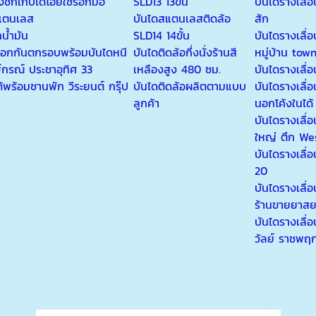
ชักเก็บได้โอยใช้รอกมือ
SLD13 13ขั้น
บันไดรางเลื่
สแตนเลส
บันไดสแตนเลสติดล้อ
สัก
น้ำมัน
SLD14 14ขั้น
บันไดรางเลื่อ
คอกกันตกรอบพร้อมบันไดหนี
บันไดติดล้อกึ่งนั่งร้านสี
หมู่บ้าน tow
กรณ์ ประชาอุทิศ 33
เหลืองสูง 480 ซม.
บันไดรางเลื่อน
้พร้อมชานพัก วีระยนต์ กรุ๊ป
บันไดติดล้อผลิตตามแบบ
บันไดรางเลื่อ
ลูกค้า
นอกโค้งในได้
บันไดรางเลื่
ใหญ่ ตึก Wes
บันไดรางเลื่
20
บันไดรางเลื่อ
ร้านขายยาสย
บันไดรางเลื่
วัลย์ ราชพฤก