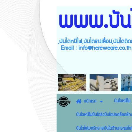
www.บัน
,บันไดหนีไฟ,บันไดรางเลื่อน,บันไ
Email : info@
บันไดหนีไฟ
หน้าแรก
บันไดหนีไฟบันไดลิงบันไดปลดล็อคชักเก
บันไดไฟเบอร์กลาสบันไดต้านกระแสไฟ