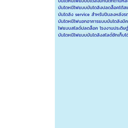
บันไดหนีไฟแบบบัไดลิงมีกันตกด้านหลัง
บันไดหนีไฟแบบบันไดลิงปลดล็อคได้
บันไดลิง service สำหรับปีนลงหลังรถ
บันไดหนีไฟนอกอาคารแบบบันไดลิงมี
ไฟแบบสไลด์ปลดล็อค โรงงานประดิษฐ์
บันไดหนีไฟแบบบันไดลิงสไลด์ชักเก็บได