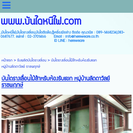
www.บันไดหนีไฟ.com
,บันไดหนีไฟ,บันไดรางเลื่อน,บันไดติดล้อ,ตู้เครื่องมือช่าง ติดต่อ คุณวนิช : 089-1468234,083-
0687677. แฟกซ์ : 02-3701466 Email : info@hereweare.co.th
ID LINE : hereweare
หน้าแรก
>
รับผลิตบันไดรางเลื่อน
>
บันไดรางเลื่อนไม้สำหรับห้องรับแขก
หมู่บ้านลัดดาวัลย์ ราชพฤกษ์
บันไดรางเลื่อนไม้สำหรับห้องรับแขก หมู่บ้านลัดดาวัลย์
ราชพฤกษ์