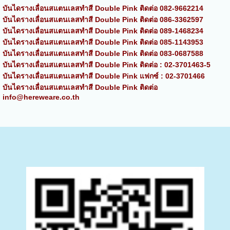
บันไดรางเลื่อนสแตนเลสทำสี Double Pink ติดต่อ 082-9662214
บันไดรางเลื่อนสแตนเลสทำสี Double Pink ติดต่อ 086-3362597
บันไดรางเลื่อนสแตนเลสทำสี Double Pink ติดต่อ 089-1468234
บันไดรางเลื่อนสแตนเลสทำสี Double Pink ติดต่อ 085-1143953
บันไดรางเลื่อนสแตนเลสทำสี Double Pink ติดต่อ 083-0687588
บันไดรางเลื่อนสแตนเลสทำสี Double Pink ติดต่อ : 02-3701463-5
บันไดรางเลื่อนสแตนเลสทำสี Double Pink แฟกซ์ : 02-3701466
บันไดรางเลื่อนสแตนเลสทำสี Double Pink ติดต่อ
info@hereweare.co.th