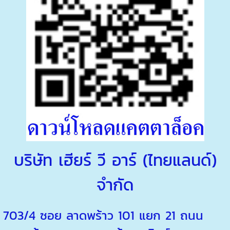
บริษัท เฮียร์ วี อาร์ (ไทยแลนด์)
จำกัด
703/4 ซอย ลาดพร้าว 101 แยก 21 ถนน