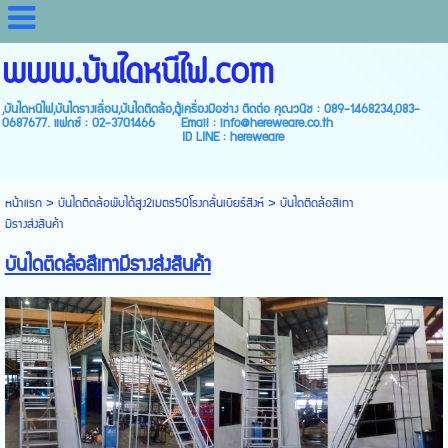
www.บันไดหนีไฟ.com
,บันไดหนีไฟ,บันไดรางเลื่อน,บันไดติดล้อ,ตู้เครื่องมือช่าง ติดต่อ คุณวนิช : 089-1468234,083-
0687677. แฟกซ์ : 02-3701466 Email : info@hereweare.co.th
ID LINE : hereweare
หน้าแรก
>
บันไดติดล้อพับได้สูง2เมตร50โรงกลั่นเบียร์สิงห์
>
บันไดติดล้อสีเทา
มีรางส่งสินค้า
บันไดติดล้อสีเทามีรางส่งสินค้า