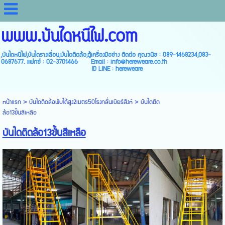
www.บันไดหนีไฟ.com
,บันไดหนีไฟ,บันไดรางเลื่อน,บันไดติดล้อ,ตู้เครื่องมือช่าง ติดต่อ คุณวนิช : 089-1468234,083-
0687677. แฟกซ์ : 02-3701466 Email : info@hereweare.co.th
ID LINE : hereweare
หน้าแรก
>
บันไดติดล้อพับได้สูง2เมตร50โรงกลั่นเบียร์สิงห์
>
บันไดติด
ล้อ13ขั้นสีเหลือ
บันไดติดล้อ13ขั้นสีเหลือ