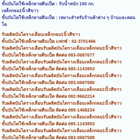
ขั้นบันไดใช้เหล็กลายตีนเป็ด : รับน้ำหนัก 100 กก.
เหล็กกลม1นิ้วสีขาว
ขั้นบันไดใช้เหล็กลายตีนเป็ด : เหมาะสำหรับร้านค้าต่าง ๆ บ้านและคอน
โด
รับผลิตบันไดรางเลื่อนเหล็กกลม1นิ้วสีขาว
ขั้นบันไดใช้เหล็กลายตีนเป็ด แฟกซ์ : 02-3701466
รับผลิตบันไดรางเลื่อนรับผลิตบันไดรางเลื่อนเหล็กกลม1นิ้วสีขาว
ขั้นบันไดใช้เหล็กลายตีนเป็ด ติดต่อ 083-0687677
รับผลิตบันไดรางเลื่อนรับผลิตบันไดรางเลื่อนเหล็กกลม1นิ้วสีขาว
ขั้นบันไดใช้เหล็กลายตีนเป็ด ติดต่อ 085-1143953
รับผลิตบันไดรางเลื่อนรับผลิตบันไดรางเลื่อนเหล็กกลม1นิ้วสีขาว
ขั้นบันไดใช้เหล็กลายตีนเป็ด ติดต่อ 083-0687680
รับผลิตบันไดรางเลื่อนรับผลิตบันไดรางเลื่อนเหล็กกลม1นิ้วสีขาว
ขั้นบันไดใช้เหล็กลายตีนเป็ด ติดต่อ 082-9662214
รับผลิตบันไดรางเลื่อนรับผลิตบันไดรางเลื่อนเหล็กกลม1นิ้วสีขาว
ขั้นบันไดใช้เหล็กลายตีนเป็ด ติดต่อ 089-1468234
รับผลิตบันไดรางเลื่อนรับผลิตบันไดรางเลื่อนเหล็กกลม1นิ้วสีขาว
ขั้นบันไดใช้เหล็กลายตีนเป็ด ติดต่อ 085-1143953
รับผลิตบันไดรางเลื่อนรับผลิตบันไดรางเลื่อนเหล็กกลม1นิ้วสีขาว
ขั้นบันไดใช้เหล็กลายตีนเป็ด ติดต่อ 083-0687588