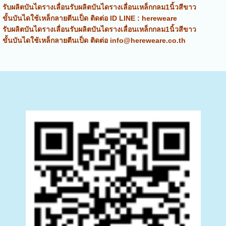
รับผลิตบันไดรางเลื่อนรับผลิตบันไดรางเลื่อนเหล็กกลม1นิ้วสีขาว
ขั้นบันไดใช้เหล็กลายตีนเป็ด ติดต่อ ID LINE : hereweare
รับผลิตบันไดรางเลื่อนรับผลิตบันไดรางเลื่อนเหล็กกลม1นิ้วสีขาว
ขั้นบันไดใช้เหล็กลายตีนเป็ด ติดต่อ info@hereweare.co.th