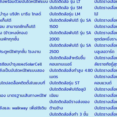
ลังพร้อมด้วยบันไดหนีไฟแบบ
บันไดติดล้อ รุ่น LT
บันไดรางเลื่อ
บันไดติดล้อ รุ่น SM
บันไดรางเลื่อ
ำรุง บริษัท มารีน โกลด์
บันไดติดล้อรุ่น LM
ไม้
เก็บได้
บันไดติดล้อพับได้ รุ่น SA
บันไดรางเลื่
อน สามารถชักเก็บได้
1500
บันไดรางเลื่อ
ง (ข้าวหงษ์ทอง)
บันไดติดล้อพับได้ รุ่น SA
บันไดรางเลื่
นพักทุกชั้น
2000
ชุดต่อหนึ่งรา
บันไดติดล้อพับได้ รุ่น SA
บันไดรางเลื่
ะตูหนีไฟทุกชั้น โรงงาน
2500
บลูเลอวาร์ด
บันไดติดล้อสำหรับขึ้น
บันไดรางเลื่
ารซ้อมบำรุงแผงSolarCell
คอนเทนเนอร์
ลัยราชภัชฏ์ส
ลังเป็นบันไดหนีไฟแบบสอง
บันไดติดล้อสั่งทำสูง 4.80
บันไดรางเลื่
เมตร
บันไดรางเลื่
นไดปลดล็อคติดตั้งในแบบที่
บันไดติดล้อรุ่น ST
คอนแวนต์
บันไดติดล้อพับได้อลูมิ
บันไดรางเลื่อ
์ทอง มาตรฐานเส้นทางหนีไฟ
เนียม
บันไดรางเลื่
บันไดติดล้อมีรางส่งของ
บันไดรางเลื่
ังและ walkway เพื่อใช้เดิน
ด้านข้าง
บันไดรางเลื่อ
บันไดติดล้อสั่งทำ 3 ขั้น
บันไดรางเลื่