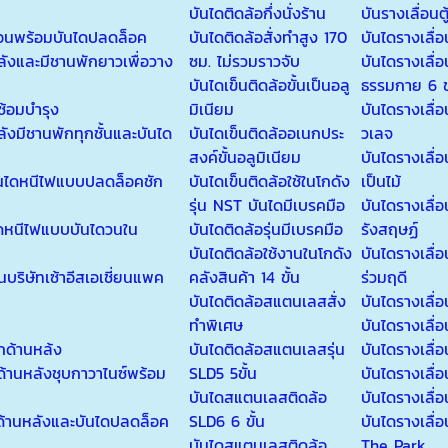
บันไดติดล้อกึ่งนั่งร้าน
บันรางเลื่อนต
นอนพร้อมบันไดปลดล็อค
บันไดติดล้อสั่งทำสูง 170
บันไดรางเลื่อ
ลังและมีชานพักยาวเพื่อวาง
ซม. ไม่รวมราวจับ
บันไดรางเลื
บันไดเข็นติดล้อขั้นเป็นอลู
ธรรมกาย 6 ช
ซ้อมบำรุง
มิเนียม
บันไดรางเลื่
ังมีชานพักทุกชั้นและบันได
บันไดเข็นติดล้ออเนกประ
วเลจ
สงค์ขั้นอลูมิเนียม
บันไดรางเลื่อ
ันไดหนีไฟแบบปลดล็อคชัก
บันไดเข็นติดล้อใช้ในโกดัง
เป็นไม้
รุ่น NST บันไดมีเบรคมือ
บันไดรางเลื่
ไดหนีไฟแบบบันไดวนใน
บันไดติดล้อรุ่นมีเบรคมือ
รังสฤษฏ์
บันไดติดล้อใช้งานในโกดัง
บันไดรางเลื่
บริษัทเซ้าอีสเอเชี่ยนแพค
คลังสินค้า 14 ขั้น
ร่วมฤดี
บันไดติดล้อสแตนเลสสั่ง
บันไดรางเลื่อ
ทำพิเศษ
บันไดรางเลื่
กด้านหล้ง
บันไดติดล้อสแตนเลสรุ่น
บันไดรางเลื่
้านหลังชุบกาวาไนซ์พร้อม
SLD5 5ขั้น
บันไดรางเลื่อ
บันไดสแตนเลสติดล้อ
บันไดรางเลื่
ด้านหลังและบันไดปลดล็อค
SLD6 6 ขั้น
บันไดรางเลื่อ
บันไดสแตนเลสติดล้อ
The Park