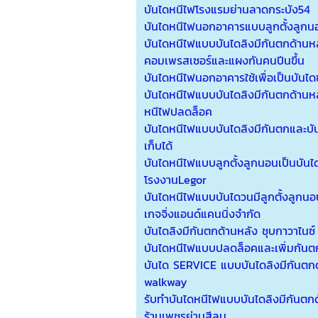
บันไดหนีไฟโรงแรมย่านลาดกระบัง54
บันไดหนีไฟนอกอาคารแบบลูกตั้งลูก
บันไดหนีไฟแบบบันไดลิงมีกันตกด้านห
คอมเพรสเซอร์และแผงกันคนปีนขึ้น
บันไดหนีไฟนอกอาคารใช้เพื่อเป็นบันได
บันไดหนีไฟแบบบันไดลิงมีกันตกด้านหล
หนีไฟปลดล็อค
บันไดหนีไฟแบบบันไดลิงมีกันตกและบ
เก็บได้
บันไดหนีไฟแบบลูกตั้งลูกนอนเป็นบัน
โรงงานLegor
บันไดหนีไฟแบบบันไดวนมีลูกตั้งลูกนอน
เกจจิ่งแอนด์แคนนิ่งจำกัด
บันไดลิงมีกันตกด้านหลัง ชุบกาวาไนซ์
บันไดหนีไฟแบบปลดล็อคและเพิ่มกันต
บันได SERVICE แบบบันไดลิงมีกันตกด
walkway
รับทำบันไดหนีไฟแบบบันไดลิงมีกันตก
ร้านเพชรย่านสีลม