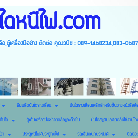
ไดหนีไฟ.com
ดติดล้อ,ตู้เครื่องมือช่าง ติดต่อ คุณวนิช : 089-1468234,08
hereweare.co.th ID LINE :
รับผลิตบันไดรางเลื่อน
บันไดรางเลื่อนเหล็กสำหรับชั้นวางหนังสือห้
็บได้
ตู้เก็บเครื่องมือช่างติดล้อและตั้งพื้น
บันไดสแตนเลสติดล้อใช้งานโกด
ฟ้า
ประตูหนีไฟ/ประตูทนไฟ
รถเข็นอเนกประสงค์
ติดต่อ