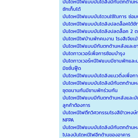
บันไดหนีไฟแบบบันไดลิงมีกันตกด้านห
ชักเก็บได้
บันไดหนีไฟแบบบันไดวนใช้ในการ ซ่อมบ
บันไดหนีไฟแบบบันไดลิงปลดล็อคได้ชัก
บันไดหนีไฟแบบบันไดลิงปลดล็อค 2 ต
บันไดหนีไฟบ้านพักคนงาน โรงสีเจียเม้
บันไดหนีไฟแบบมีกันตกด้านหลังและชา
บันไดทาวเวอร์เพื่อการซ้อมบำรุง
บันไดทาวเวอร์หนีไฟแบบมีชานพักและปร
มิชชั่นฟู๊ด
บันไดหนีไฟแบบบันไดลิงแนวดิ่งเพื่อก
บันไดหนีไฟแบบบันไดลิงมีกันตกด้านห
ชุดขนานกันมีชานพักร่วมกัน
บันไดหนีไฟแบบมีกันตกด้านหลังและบั
ลูกค้าต้องการ
บันไดหนีไฟตึกวิศวกรรมโรงสีข้าวหงษ
NFPA
บันไดหนีไฟแบบบันไดลิงมีกันตกด้านหล
ไปลงบันไดหนีไฟอีกด้านของอาคาร