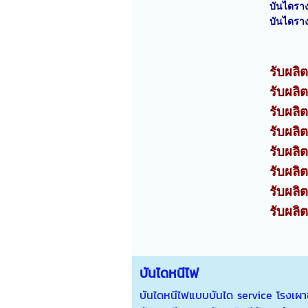
บันไดราง
บันไดราง
รับผลิ
รับผลิ
รับผลิ
รับผลิ
รับผลิ
รับผลิ
รับผลิ
รับผลิ
บันไดหนีไฟ
บันไดหนีไฟแบบบันได service โรงเผา