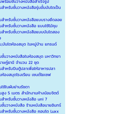
นพร้อมชั้นวางหนังสือสำเร็จรูป
นสำหรับชั้นวางหนังสือรุ่นขั้นบันไดเป็น
อนสำหรับชั้นวางหนังสือแบบรางยึดลอย
นสำหรับชั้นวางหนังสือ แบบใช้ไม้คุม
อนสำหรับชั้นวางหนังสือแบบบันไดสอง
ง
อน,บันไดห้องสมุด ในหมู่บ้าน แกรนด์
อนชั้นวางหนังสือในห้องสมุด มหาวิทยา
ุราษฏ์ธานี จำนวน 22 ชุด
อนสำหรับปีนตู้ปลาเพื่อให้อาหารปลา
อนห้องสมุดโรงเรียน เซนต์โยเซฟ
นใช้ในผับย่านรัชดา
อนสูง 5 เมตร สำนักงานห้างน้อมจิตต์
อนสำหรับชั้นวางหนังสือ uni 7
นชั้นวางหนังสือ ร้านหนังสือนายอินทร์
อนสำหรับชั้นวางหนังสือ คอนโด Luxx