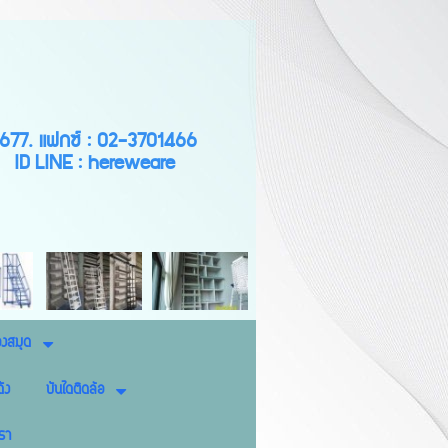
3-0687677. แฟกซ์ : 02-3701466
 hereweare
องสมุด
ัง
บันไดติดล้อ
เรา