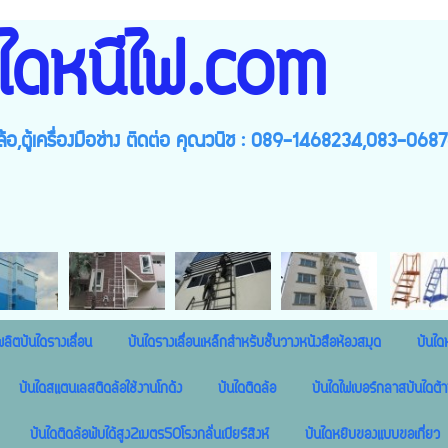
ไดหนีไฟ.com
ดติดล้อ,ตู้เครื่องมือช่าง ติดต่อ คุณวนิช : 089-1468234,08
hereweare.co.th ID LINE :
ผลิตบันไดรางเลื่อน
บันไดรางเลื่อนเหล็กสำหรับชั้นวางหนังสือห้องสมุด
บันได
บันไดสแตนเลสติดล้อใช้งานโกดัง
บันไดติดล้อ
บันไดไฟเบอร์กลาสบันไดต้
บันไดติดล้อพับได้สูง2เมตร50โรงกลั่นเบียร์สิงห์
บันไดหยิบของแบบขอเกี่ยว