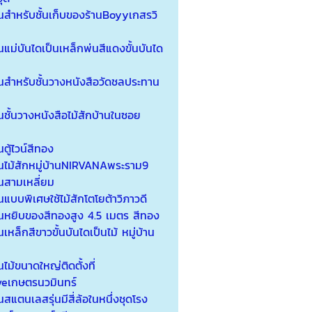
อนสำหรับชั้นเก็บของร้านBoyyเกสรวิ
นแม่บันไดเป็นเหล็กพ่นสีแดงขั้นบันได
อนสำหรับชั้นวางหนังสือวัดชลประทาน
อนชั้นวางหนังสือไม้สักบ้านในซอย
นตู้ไวน์สีทอง
อนไม้สักหมู่บ้านNIRVANAพระราม9
อนสามเหลี่ยม
นแบบพิเศษใช้ไม้สักโตโยต้าวิภาวดี
อนหยิบของสีทองสูง 4.5 เมตร สีทอง
นเหล็กสีขาวขั้นบันไดเป็นไม้ หมู่บ้าน
นไม้ขนาดใหญ่ติดตั้งที่
oveเกษตรนวมินทร์
นสแตนเลสรุ่นมีสี่ล้อในหนึ่งชุดโรง