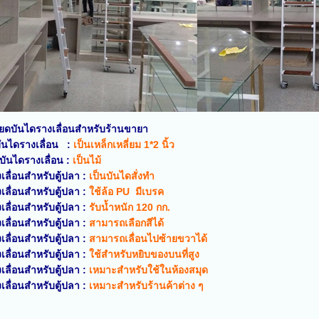
ยดบันไดรางเลื่อน
สำหรับร้านขายา
บันไดรางเลื่อน
:
เป็นเหล็กเหลี่ยม 1*2 นิ้ว
ดบันไดรางเลื่อน :
เป็นไม้
เลื่อน
สำหรับตู้ปลา
:
เป็นบันไดสั่งทำ
เลื่อน
สำหรับตู้ปลา
:
ใช้ล้อ PU มีเบรค
เลื่อน
สำหรับตู้ปลา
:
รับน้ำหนัก 120 กก.
เลื่อน
สำหรับตู้ปลา
:
สามารถเลือกสีได้
เลื่อน
สำหรับตู้ปลา
:
สามารถเลื่อนไปซ้ายขวาได้
เลื่อน
สำหรับตู้ปลา
:
ใช้สำหรับหยิบของบนที่สูง
เลื่อน
สำหรับตู้ปลา
:
เหมาะสำหรับใช้ในห้องสมุด
เลื่อน
สำหรับตู้ปลา
:
เหมาะสำหรับร้านค้าต่าง ๆ