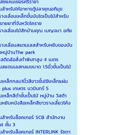
สซ์แคนเซอร์ศรีราชา
อนสำหรับให้อาหารตู้ปลาคุณอภิมุข
างเลื่อนเหล็กขั้นบันไดเป็นไม้สำหรับ
ขายยาที่จังหวัดโคราช
รางเลื่อนไม้สักบ้านคุณ เบญจมา อภัย
ดรางเลื่อนสแตนเลสสำหรับหยิบของบัน
ือหมู่บ้านThe park
ติดล้อสั่งทำพิเศาสูง 4 เมตร
อนสแตนเลสกลมขนาด 1.5นิ้วขั้นเป็นไม้
นเหล็กกลม1นิ้วสีขาวขั้นใช้เหล็กแผ่น
n plus เกษตร นวมินทร์ 5
เหล็กสีดำขั้นเป็้นไม้ หมู่บ้าน วิสต้า
นหยิบหนังสือเหล็กสีขาวรางเลี้ยวโค้ง
อนสำหรับล็อคเกอร์ SCB สำนักงาน
t ชั้น 3
อนสำหรับล็อคเกอร์ INTERLINK รัชดา