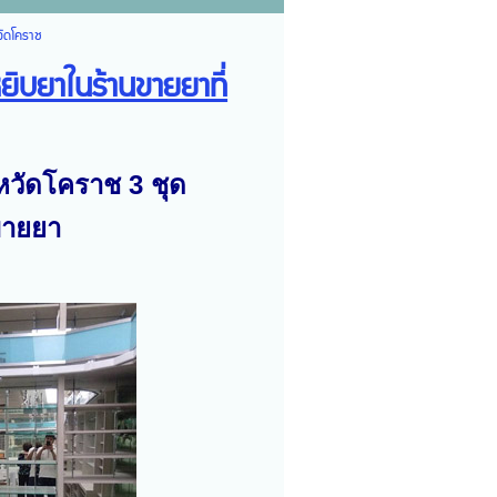
หวัดโคราช
หยิบยาในร้านขายยาที่
งหวัดโคราช 3 ชุด
ขายยา