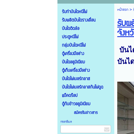
หน้าแรก
>
รับทำบันไดหนีไฟ
รับผล
รับผลิตบันไดรางเลื่อน
บันไดติดล้อ
จังหว
ประตูหนีไฟ
กลุ่มบันไดหนีไฟ
บันไ
ตู้เครื่องมือช่าง
บันได
บันไดอลูมิเนียม
ตู้เก็บเครื่องมือช่าง
บันไดไฟเบอร์กลาส
บันไดไฟเบอร์กลาสกันไฟดูด
แบ็คดร็อป
ตู้กับข้าวอลูมิเนียม
สมัครรับข่าวสาร
กรอกอีเมล