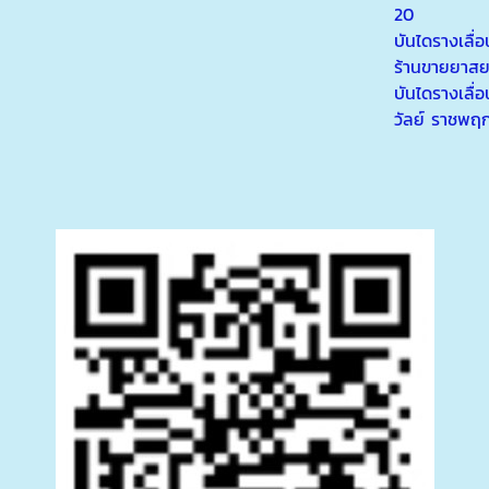
20
บันไดรางเลื่อ
ร้านขายยาสย
บันไดรางเลื่
วัลย์ ราชพฤก