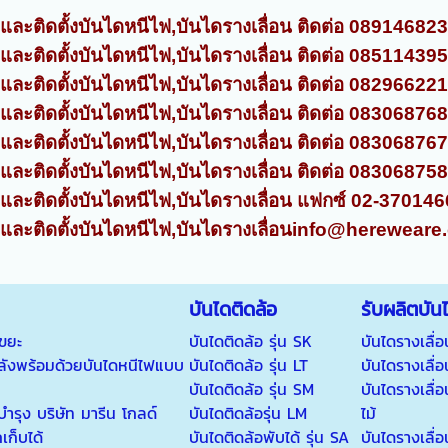
ตและติดตั้งบันไดหนีไฟ,บันไดรางเลื่อน
ติดต่อ 08914682
ตและติดตั้งบันไดหนีไฟ,บันไดรางเลื่อน
ติดต่อ 08511439
ตและติดตั้งบันไดหนีไฟ,บันไดรางเลื่อน
ติดต่อ 08296622
ตและติดตั้งบันไดหนีไฟ,บันไดรางเลื่อน
ติดต่อ 08306876
ตและติดตั้งบันไดหนีไฟ,บันไดรางเลื่อน
ติดต่อ 08306876
ตและติดตั้งบันไดหนีไฟ,บันไดรางเลื่อน
ติดต่อ 08306875
ตและติดตั้งบันไดหนีไฟ,บันไดรางเลื่อน
แฟกซ์ 02-37014
ตและติดตั้งบันไดหนีไฟ,บันไดรางเลื่อน
info@hereweare.
บันไดติดล้อ
รับผลิตบัน
ขยะ
บันไดติดล้อ รุ่น SK
บันไดรางเลื่
ลังพร้อมด้วยบันไดหนีไฟแบบ
บันไดติดล้อ รุ่น LT
บันไดรางเลื่อ
บันไดติดล้อ รุ่น SM
บันไดรางเลื่อ
ำรุง บริษัท มารีน โกลด์
บันไดติดล้อรุ่น LM
ไม้
เก็บได้
บันไดติดล้อพับได้ รุ่น SA
บันไดรางเลื่