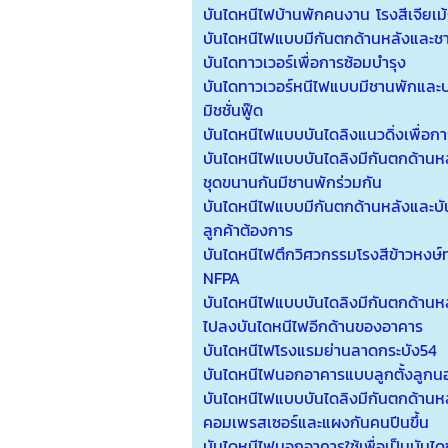
บันไดหนีไฟบ้านพักคนงาน โรงสีเจียเม้
บันไดหนีไฟแบบมีกันตกด้านหลังและชา
บันไดทาวเวอร์เพื่อการซ้อมบำรุง
บันไดทาวเวอร์หนีไฟแบบมีชานพักและปร
มิชชั่นฟู๊ด
บันไดหนีไฟแบบบันไดลิงแนวดิ่งเพื่อก
บันไดหนีไฟแบบบันไดลิงมีกันตกด้านห
ชุดขนานกันมีชานพักร่วมกัน
บันไดหนีไฟแบบมีกันตกด้านหลังและบั
ลูกค้าต้องการ
บันไดหนีไฟตึกวิศวกรรมโรงสีข้าวหงษ
NFPA
บันไดหนีไฟแบบบันไดลิงมีกันตกด้านหล
ไปลงบันไดหนีไฟอีกด้านของอาคาร
บันไดหนีไฟโรงแรมย่านลาดกระบัง54
บันไดหนีไฟนอกอาคารแบบลูกตั้งลูก
บันไดหนีไฟแบบบันไดลิงมีกันตกด้านห
คอมเพรสเซอร์และแผงกันคนปีนขึ้น
บันไดหนีไฟนอกอาคารใช้เพื่อเป็นบันได