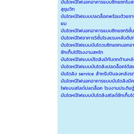
บันไดหนีไฟนอกอาคารแบบซิกแซกโบสถ์
สุขุมวิท
บันไดหนีไฟแบบปลดล็อคพร้อมด้วยชาน
ยม
บันไดหนีไฟนอกอาคารแบบซิกแซก5ชั้
บันไดหนีไฟอาคาร5ชั้นโรงแรมหลับดีปท
บันไดหนีไฟแบบบันไดวนซิกแซกนอกอา
ชักเก็บได้โรงงานสหไท
บันไดหนีไฟแบบบัไดลิงมีกันตกด้านหลัง
บันไดหนีไฟแบบบันไดลิงปลดล็อคได้
บันไดลิง service สำหรับปีนลงหลังรถ
บันไดหนีไฟนอกอาคารแบบบันไดลิงมี
ไฟแบบสไลด์ปลดล็อค โรงงานประดิษฐ์
บันไดหนีไฟแบบบันไดลิงสไลด์ชักเก็บได