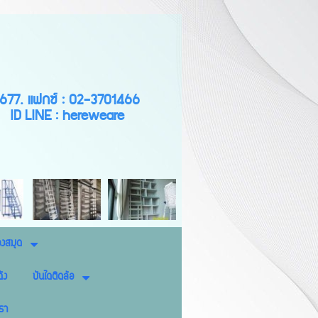
3-0687677. แฟกซ์ : 02-3701466
 hereweare
องสมุด
ัง
บันไดติดล้อ
เรา