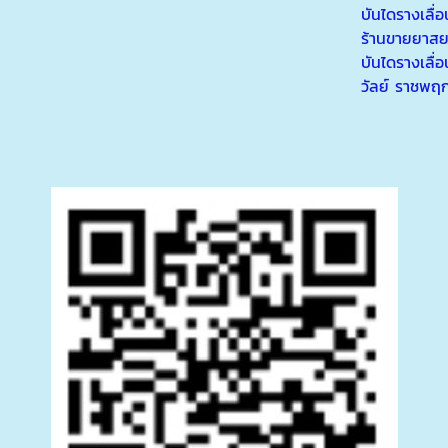
บันไดรางเลื่อ
ร้านขายยาสย
บันไดรางเลื่
วัลย์ ราชพฤก