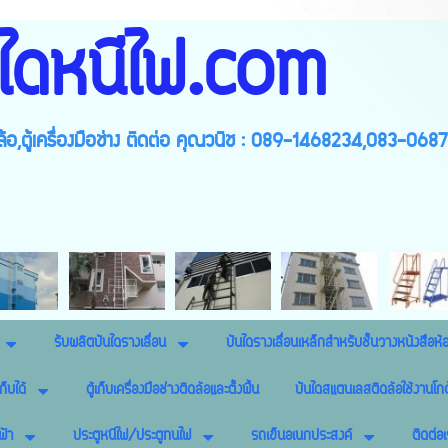
ไดหนีไฟ.com
ดติดล้อ,ตู้เครื่องมือช่าง ติดต่อ คุณวนิช : 089-1468234,08
hereweare.co.th ID LINE :
รับผลิตบันไดรางเลื่อน
บันไดรางเลื่อนเหล็กสำหรับชั้นวางหนังสือห้
็บได้
ตู้เก็บเครื่องมือช่างติดล้อและตั้งพื้น
บันไดสแตนเลสติดล้อใช้งานโกด
ฟ้า
ประตูหนีไฟ/ประตูทนไฟ
รถเข็นอเนกประสงค์
ติดต่อ