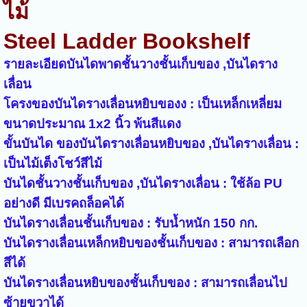
ไม้
Steel Ladder Bookshelf
รายละเอียดบันไดพาดชั้นวางชั้นเก็บของ ,บันไดราง
เลื่อน
โครงของบันไดรางเลื่อนหยิบของง : เป็นเหล็กเหลี่ยม
ขนาดประมาณ 1x2 นิ้ว พ้นสีแดง
ขั้นบันได ของบันไดรางเลื่อนหยิบของ ,บันไดรางเลื่อน :
เป็นไม้เต็งโชว์สีไม้
บันไดชั้นวางชั้นเก็บของ ,บันไดรางเลื่อน : ใช้ล้อ PU
อย่างดี มีเบรคถล็อคได้
บันไดรางเลื่อนชั้นเก็บของ : รับน้ำหนัก 150 กก.
บันไดรางเลื่อนเหล็กหยิบของชั้นเก็บของ : สามารถเลือก
สีได้
บันไดรางเลื่อนหยิบของชั้นเก็บของ : สามารถเลื่อนไป
ซ้ายขวาได้