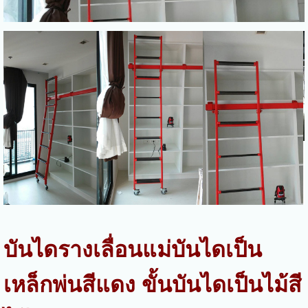
บันไดรางเลื่อนแม่บันไดเป็น
เหล็กพ่นสีแดง ขั้นบันไดเป็นไม้สี