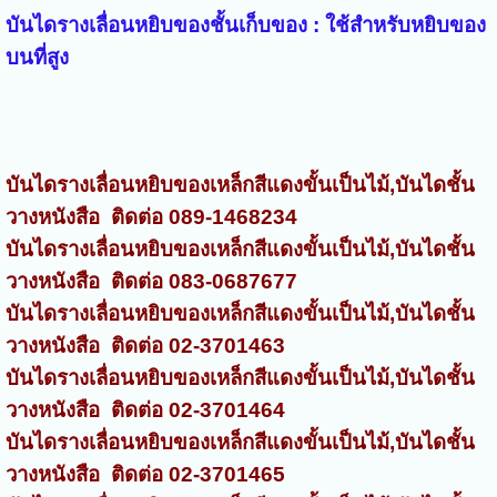
บันไดรางเลื่อนหยิบของชั้นเก็บของ : ใช้สำหรับหยิบของ
บนที่สูง
บันไดรางเลื่อนหยิบของเหล็กสีแดงขั้นเป็นไม้,บันไดชั้น
วางหนังสือ ติดต่อ 089-1468234
บันไดรางเลื่อน
หยิบของเหล็กสีแดงขั้นเป็นไม้
,บันไดชั้น
วางหนังสือ ติดต่อ 083-0687677
บันไดรางเลื่อน
หยิบของเหล็กสีแดงขั้นเป็นไม้
,บันไดชั้น
วางหนังสือ ติดต่อ 02-3701463
บันไดรางเลื่อน
หยิบของเหล็กสีแดงขั้นเป็นไม้
,บันไดชั้น
วางหนังสือ ติดต่อ 02-3701464
บันไดรางเลื่อน
หยิบของเหล็กสีแดงขั้นเป็นไม้
,บันไดชั้น
วางหนังสือ ติดต่อ 02-3701465