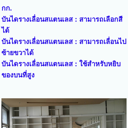
กก.
บันไดรางเลื่อนสแตนเลส : สามารถเลือกสี
ได้
บันไดรางเลื่อนสแตนเลส : สามารถเลื่อนไป
ซ้ายขวาได้
บันไดรางเลื่อนสแตนเลส : ใช้สำหรับหยิบ
ของบนที่สูง