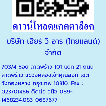
บริษัท เฮียร์ วี อาร์ (ไทยแลนด์)
จำกัด
703/4 ซอย ลาดพร้าว 101 แยก 21 ถนน
ลาดพร้าว แขวงคลองเจ้าคุณสิงห์ เขต
วังทองหลาง กรุงเทพ 10310. Fax :
023701466 ติดต่อ วนิช 089-
1468234,083-0687677