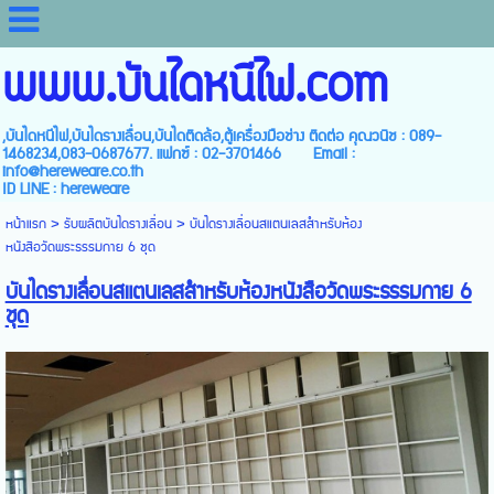
www.บันไดหนีไฟ.com
,บันไดหนีไฟ,บันไดรางเลื่อน,บันไดติดล้อ,ตู้เครื่องมือช่าง ติดต่อ คุณวนิช : 089-
1468234,083-0687677. แฟกซ์ : 02-3701466 Email :
info@hereweare.co.th
ID LINE : hereweare
หน้าแรก
>
รับผลิตบันไดรางเลื่อน
>
บันไดรางเลื่อนสแตนเลสสำหรับห้อง
หนังสือวัดพระธรรมกาย 6 ชุด
บันไดรางเลื่อนสแตนเลสสำหรับห้องหนังสือวัดพระธรรมกาย 6
ชุด