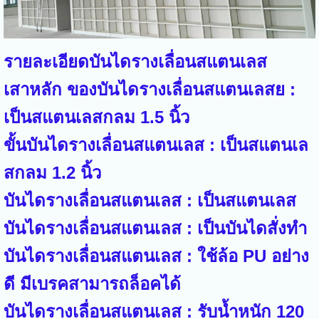
รายละเอียดบันไดรางเลื่อนสแตนเลส
เสาหลัก ของบันไดรางเลื่อนสแตนเลสย :
เป็นสแตนเลสกลม 1.5 นิ้ว
ขั้นบันไดรางเลื่อนสแตนเลส : เป็นสแตนเล
สกลม 1.2 นิ้ว
บันไดรางเลื่อนสแตนเลส : เป็นสแตนเลส
บันไดรางเลื่อนสแตนเลส : เป็นบันไดสั่งทำ
บันไดรางเลื่อนสแตนเลส : ใช้ล้อ PU อย่าง
ดี มีเบรคสามารถล็อคได้
บันไดรางเลื่อนสแตนเลส : รับน้ำหนัก 120