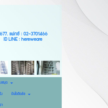
3-0687677. แฟกซ์ : 02-3701466
 hereweare
องสมุด
ัง
บันไดติดล้อ
เรา