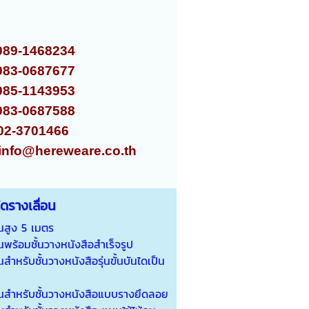
อ 089-1468234
อ 083-0687677
อ 085-1143953
อ 083-0687588
์ 02-3701466
il info@hereweare.co.th
ไดรางเลื่อน
อนสูง 5 เมตร
นพร้อมชั้นวางหนังสือสำเร็จรูป
นสำหรับชั้นวางหนังสือรุ่นขั้นบันไดเป็น
อนสำหรับชั้นวางหนังสือแบบรางยึดลอย