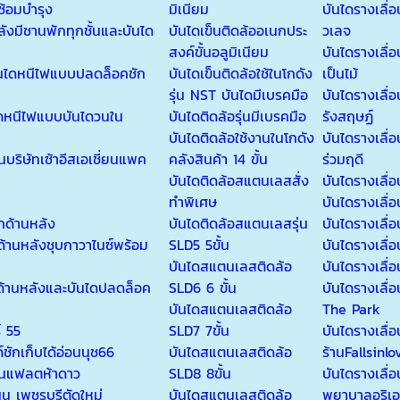
ซ้อมบำรุง
มิเนียม
บันไดรางเลื่
ังมีชานพักทุกชั้นและบันได
บันไดเข็นติดล้ออเนกประ
วเลจ
สงค์ขั้นอลูมิเนียม
บันไดรางเลื่อ
ันไดหนีไฟแบบปลดล็อคชัก
บันไดเข็นติดล้อใช้ในโกดัง
เป็นไม้
รุ่น NST บันไดมีเบรคมือ
บันไดรางเลื่
ไดหนีไฟแบบบันไดวนใน
บันไดติดล้อรุ่นมีเบรคมือ
รังสฤษฏ์
บันไดติดล้อใช้งานในโกดัง
บันไดรางเลื่
บริษัทเซ้าอีสเอเชี่ยนแพค
คลังสินค้า 14 ขั้น
ร่วมฤดี
บันไดติดล้อสแตนเลสสั่ง
บันไดรางเลื่อ
ทำพิเศษ
บันไดรางเลื่
กด้านหล้ง
บันไดติดล้อสแตนเลสรุ่น
บันไดรางเลื่
้านหลังชุบกาวาไนซ์พร้อม
SLD5 5ขั้น
บันไดรางเลื่อ
บันไดสแตนเลสติดล้อ
บันไดรางเลื่
ด้านหลังและบันไดปลดล็อค
SLD6 6 ขั้น
บันไดรางเลื่อ
บันไดสแตนเลสติดล้อ
The Park
์ 55
SLD7 7ขั้น
บันไดรางเลื่อ
ชักเก็บได้อ่อนนุช66
บันไดสแตนเลสติดล้อ
ร้านFallsinl
นอนแฟลตห้าดาว
SLD8 8ขั้น
บันไดรางเลื่อ
น เพชรบุรีตัดใหม่
บันไดสแตนเลสติดล้อ
พยาบาลอริเอ