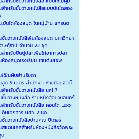
นสำหรับชั้นวางหนังสือ แบบใช้ไม้คุม
อนสำหรับชั้นวางหนังสือแบบบันไดสอง
ง
อน,บันไดห้องสมุด ในหมู่บ้าน แกรนด์
อนชั้นวางหนังสือในห้องสมุด มหาวิทยา
ุราษฏ์ธานี จำนวน 22 ชุด
อนสำหรับปีนตู้ปลาเพื่อให้อาหารปลา
อนห้องสมุดโรงเรียน เซนต์โยเซฟ
นใช้ในผับย่านรัชดา
อนสูง 5 เมตร สำนักงานห้างน้อมจิตต์
อนสำหรับชั้นวางหนังสือ uni 7
นชั้นวางหนังสือ ร้านหนังสือนายอินทร์
อนสำหรับชั้นวางหนังสือ คอนโด Luxx
ู้เก็บเอกสาร มศว. 2 ชุด
นชั้นวางหนังสือบ้านคุณ ปีเตอร์
่อนสแตนเลสสำหรับห้องหนังสือวัดพระ
ุด