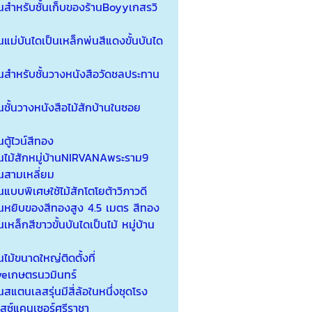
อนสำหรับชั้นเก็บของร้านBoyyเกสรวิ
นแม่บันไดเป็นเหล็กพ่นสีแดงขั้นบันได
อนสำหรับชั้นวางหนังสือวัดชลประทาน
อนชั้นวางหนังสือไม้สักบ้านในซอย
นตู้ไวน์สีทอง
อนไม้สักหมู่บ้านNIRVANAพระราม9
อนสามเหลี่ยม
นแบบพิเศษใช้ไม้สักโตโยต้าวิภาวดี
อนหยิบของสีทองสูง 4.5 เมตร สีทอง
นเหล็กสีขาวขั้นบันไดเป็นไม้ หมู่บ้าน
นไม้ขนาดใหญ่ติดตั้งที่
oveเกษตรนวมินทร์
นสแตนเลสรุ่นมีสี่ล้อในหนึ่งชุดโรง
สซ์แคนเซอร์ศรีราชา