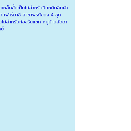
นเหล็กขั้นเป็นไม้สำหรับปีนหยิบสินค้า
ามฟาร์มาซี สาขาพระโขนง 4 ชุด
อนไม้สำหรับห้องรับแขก หมู่บ้านลัดดา
ษ์