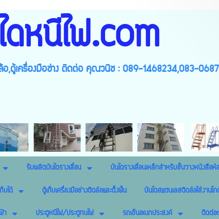
ไดหนีไฟ.com
ดติดล้อ,ตู้เครื่องมือช่าง ติดต่อ คุณวนิช : 089-1468234,08
hereweare.co.th ID LINE :
รับผลิตบันไดรางเลื่อน
บันไดรางเลื่อนเหล็กสำหรับชั้นวางหนังสือห้
็บได้
ตู้เก็บเครื่องมือช่างติดล้อและตั้งพื้น
บันไดสแตนเลสติดล้อใช้งานโกด
ฟ้า
ประตูหนีไฟ/ประตูทนไฟ
รถเข็นอเนกประสงค์
ติดต่อ