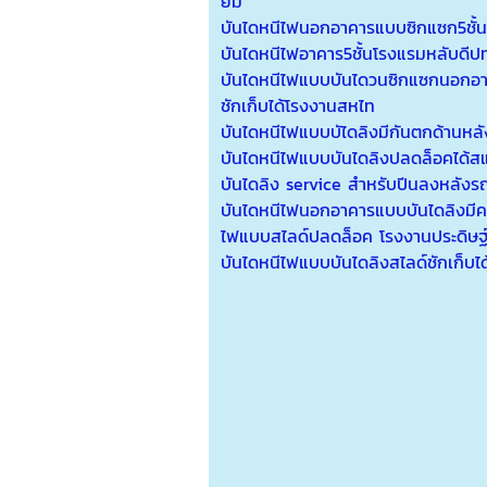
ยม
บันไดหนีไฟนอกอาคารแบบซิกแซก5ชั้
บันไดหนีไฟอาคาร5ชั้นโรงแรมหลับดีปท
บันไดหนีไฟแบบบันไดวนซิกแซกนอกอา
ชักเก็บได้โรงงานสหไท
บันไดหนีไฟแบบบัไดลิงมีกันตกด้านหลัง
บันไดหนีไฟแบบบันไดลิงปลดล็อคได้
บันไดลิง service สำหรับปีนลงหลังรถ
บันไดหนีไฟนอกอาคารแบบบันไดลิงมี
ไฟแบบสไลด์ปลดล็อค โรงงานประดิษฐ์
บันไดหนีไฟแบบบันไดลิงสไลด์ชักเก็บได