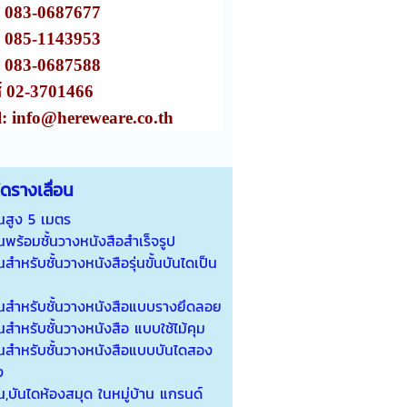
่อ 083-0687677
่อ 085-1143953
่อ 083-0687588
ซ์ 02-3701466
l: info@hereweare.co.th
ไดรางเลื่อน
อนสูง 5 เมตร
นพร้อมชั้นวางหนังสือสำเร็จรูป
นสำหรับชั้นวางหนังสือรุ่นขั้นบันไดเป็น
อนสำหรับชั้นวางหนังสือแบบรางยึดลอย
นสำหรับชั้นวางหนังสือ แบบใช้ไม้คุม
อนสำหรับชั้นวางหนังสือแบบบันไดสอง
ง
อน,บันไดห้องสมุด ในหมู่บ้าน แกรนด์