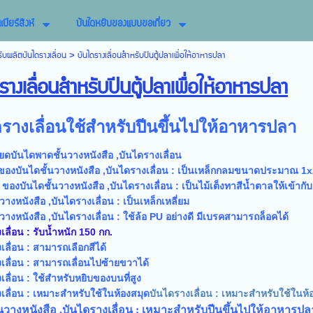
บียร์สิงห์
บันไดหยิบของแบบขอเกี่ยว
รับผลิตบันไดรางเลื่อน
>
บันไดรางเลื่อนสำหรับปีนตู้ปลาเพื่อให้อาหารปลา
รางเลื่อนสำหรับปีนตู้ปลาเพื่อให้อาหารปลา
ดรางเลื่อนใช้สำหรับปีนขึ้นไปให้อาหารปลา
ยดบันไดพาดชั้นวางหนังสือ ,บันไดรางเลื่อน
ของบันไดชั้นวางหนังสือ ,บันไดรางเลื่อน : เป็นเหล็กกลมขนาดประมาณ 1x2
 ของบันไดชั้นวางหนังสือ ,บันไดรางเลื่อน : เป็นไม้เต็งทาสีน้ำตาลให้เข้ากับ
วางหนังสือ ,บันไดรางเลื่อน : เป็นเหล็กเหลี่ยม
นวางหนังสือ ,บันไดรางเลื่อน : ใช้ล้อ PU อย่างดี มีเบรคสามารถล็อคได้
เลื่อน : รับน้ำหนัก 150 กก.
เลื่อน : สามารถเลือกสีได้
เลื่อน : สามารถเลื่อนไปซ้ายขวาได้
เลื่อน : ใช้สำหรับหยิบของบนที่สูง
เลื่อน : เหมาะสำหรับใช้ในห้องสมุด
บันไดรางเลื่อน : เหมาะสำหรับใช้ใ
้นวางหนังสือ ,บันไดรางเลื่อน : เหมาะสำหรับปีนขึ้นไปให้อาหารปล