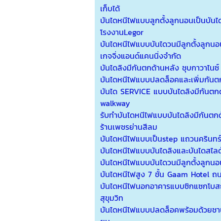
เก็บได้
บันไดหนีไฟแบบลูกตั้งลูกนอนเป็นบัน
โรงงานLegor
บันไดหนีไฟแบบบันไดวนมีลูกตั้งลูกนอน
เกจจิ่งแอนด์แคนนิ่งจำกัด
บันไดลิงมีกันตกด้านหลัง ชุบกาวาไนซ์
บันไดหนีไฟแบบปลดล็อคและเพิ่มกันต
บันได SERVICE แบบบันไดลิงมีกันตกด
walkway
รับทำบันไดหนีไฟแบบบันไดลิงมีกันตก
ร้านเพชรย่านสีลม
บันไดหนีไฟแบบเป็นstep แถวนครินทร
บันไดหนีไฟแบบบันไดลิงและบันไดสไลด์
บันไดหนีไฟแบบบันไดวนมีลูกตั้งลูก
บันไดหนีไฟสูง 7 ชั้น Gaam Hotel ถน
บันไดหนีไฟนอกอาคารแบบซิกแซกโบสถ์
สุขุมวิท
บันไดหนีไฟแบบปลดล็อคพร้อมด้วยชาน