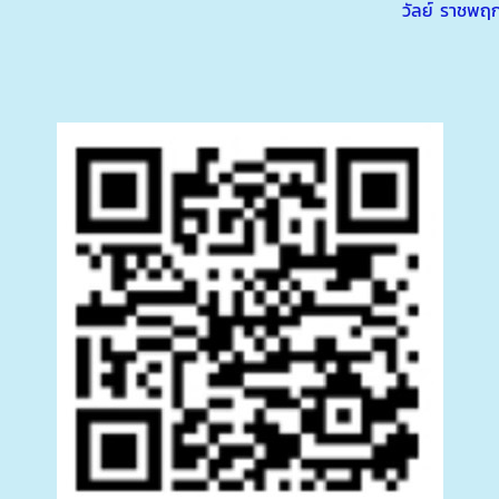
วัลย์ ราชพฤก