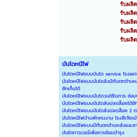
รับผลิ
รับผลิ
รับผลิ
รับผลิ
รับผลิ
บันไดหนีไฟ
บันไดหนีไฟแบบบันได service โรงเผา
บันไดหนีไฟแบบบันไดลิงมีกันตกด้านห
ชักเก็บได้
บันไดหนีไฟแบบบันไดวนใช้ในการ ซ่อมบ
บันไดหนีไฟแบบบันไดลิงปลดล็อคได้ชัก
บันไดหนีไฟแบบบันไดลิงปลดล็อค 2 ต
บันไดหนีไฟบ้านพักคนงาน โรงสีเจียเม้
บันไดหนีไฟแบบมีกันตกด้านหลังและชา
บันไดทาวเวอร์เพื่อการซ้อมบำรุง