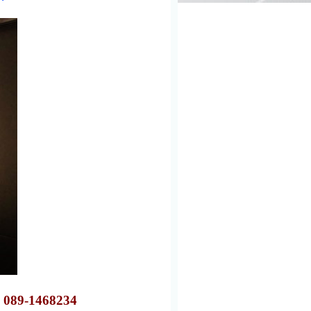
่อ 089-1468234