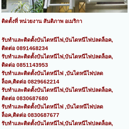
ติดตั้งที่ หน่วยงาน สันติภาพ อเมริกา
รับทำและติดตั้งบันไดหนีไฟ,บันไดหนีไฟปลดล็อค,
ติดต่อ 0891468234
รับทำและติดตั้ง
บันไดหนีไฟ,บันไดหนีไฟปลดล็อค,
ติดต่อ 0851143953
รับทำและติดตั้ง
บันไดหนีไฟ ,บันไดหนีไฟปลด
ล็อค,ติดต่อ 0829662214
รับทำและติดตั้ง
บันไดหนีไฟ,บันไดหนีไฟปลดล็อค,
ติดต่อ 0830687680
รับทำและติดตั้ง
บันไดหนีไฟ ,บันไดหนีไฟปลด
ล็อค,ติดต่อ 0830687677
รับทำและติดตั้ง
บันไดหนีไฟ,บันไดหนีไฟปลดล็อค,